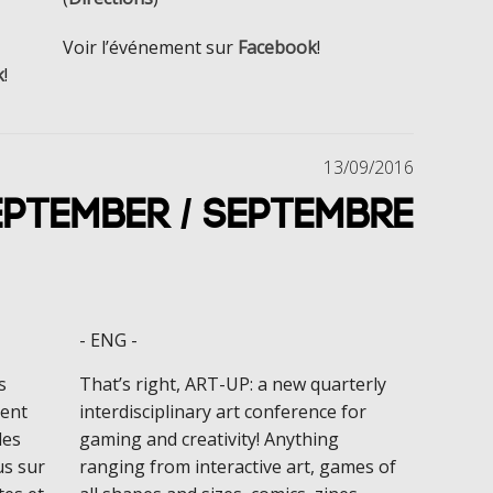
Voir l’événement sur
Facebook
!
k
!
13/09/2016
eptember / Septembre
- ENG -
s
That’s right, ART-UP: a new quarterly
ment
interdisciplinary art conference for
les
gaming and creativity! Anything
us sur
ranging from interactive art, games of