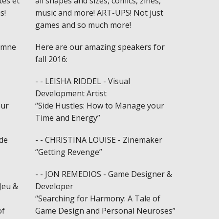
tes et
all shapes and sizes, comics, zines,
s!
music and more! ART-UPS! Not just
games and so much more!
tomne
Here are our amazing speakers for
fall 2016:
- - LEISHA RIDDEL - Visual
Development Artist
our
“Side Hustles: How to Manage your
Time and Energy”
 de
- - CHRISTINA LOUISE - Zinemaker
“Getting Revenge”
- - JON REMEDIOS - Game Designer &
Jeu &
Developer
“Searching for Harmony: A Tale of
of
Game Design and Personal Neuroses”