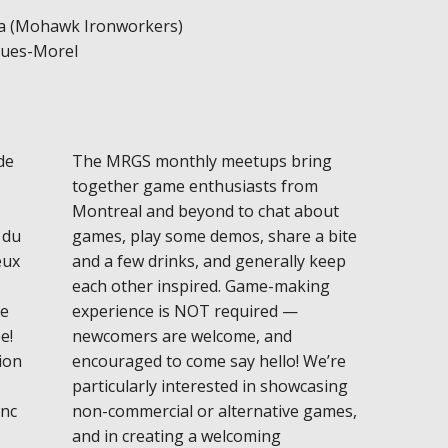
a (Mohawk Ironworkers)
ques-Morel
de
The MRGS monthly meetups bring
together game enthusiasts from
Montreal and beyond to chat about
 du
games, play some demos, share a bite
eux
and a few drinks, and generally keep
each other inspired. Game-making
ée
experience is NOT required —
e!
newcomers are welcome, and
ion
encouraged to come say hello! We’re
particularly interested in showcasing
onc
non-commercial or alternative games,
and in creating a welcoming