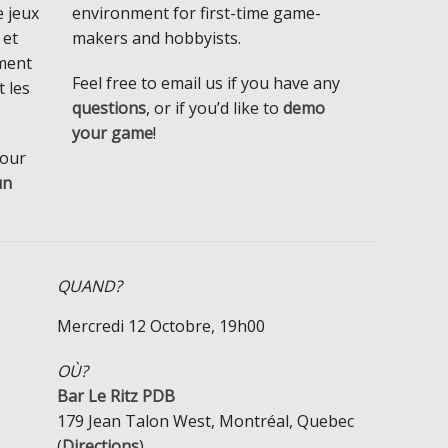
 jeux
environment for first-time game-
 et
makers and hobbyists.
ment
Feel free to email us if you have any
t les
questions
, or if you’d like to
demo
your game
!
pour
un
QUAND?
0
Mercredi 12 Octobre, 19h00
OÙ?
Bar Le Ritz PDB
179 Jean Talon West, Montréal, Quebec
(
Directions
)