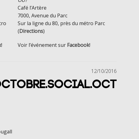
OÙ?
Café l’Artère
7000, Avenue du Parc
tro
Sur la ligne du 80, près du métro Parc
(
Directions
)
k
!
Voir l’événement sur
Facebook
!
12/10/2016
ctobre.Social.Oct
ougall