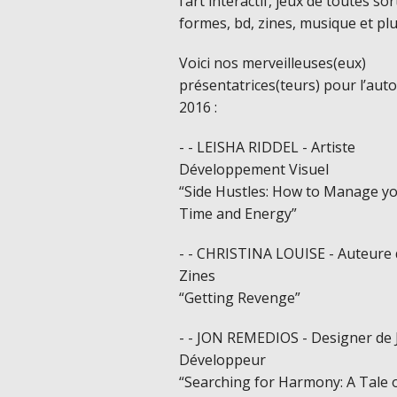
l’art interactif, jeux de toutes sor
formes, bd, zines, musique et plu
Voici nos merveilleuses(eux)
présentatrices(teurs) pour l’au
2016 :
- - LEISHA RIDDEL - Artiste
Développement Visuel
“Side Hustles: How to Manage y
Time and Energy”
- - CHRISTINA LOUISE - Auteure
Zines
“Getting Revenge”
- - JON REMEDIOS - Designer de 
Développeur
“Searching for Harmony: A Tale 