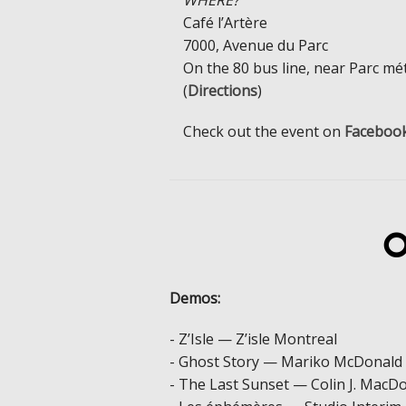
WHERE?
Café l’Artère
7000, Avenue du Parc
On the 80 bus line, near Parc mé
(
Directions
)
Check out the event on
Faceboo
O
Demos:
- Z’Isle — Z’isle Montreal
- Ghost Story — Mariko McDonald
- The Last Sunset — Colin J. MacD