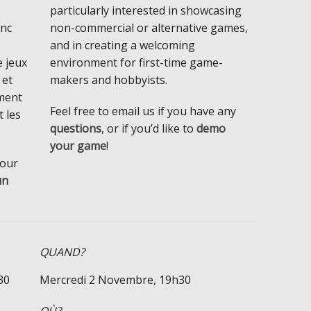
particularly interested in showcasing
onc
non-commercial or alternative games,
and in creating a welcoming
 jeux
environment for first-time game-
 et
makers and hobbyists.
ment
Feel free to email us if you have any
t les
questions
, or if you’d like to
demo
your game
!
pour
un
QUAND?
30
Mercredi 2 Novembre, 19h30