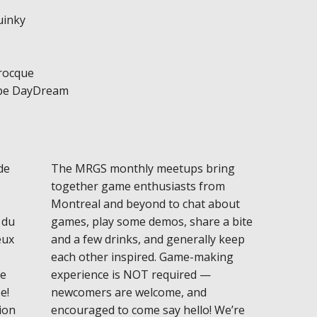
uinky
rocque
ipe DayDream
de
The MRGS monthly meetups bring
together game enthusiasts from
Montreal and beyond to chat about
 du
games, play some demos, share a bite
eux
and a few drinks, and generally keep
each other inspired. Game-making
ée
experience is NOT required —
e!
newcomers are welcome, and
ion
encouraged to come say hello! We’re