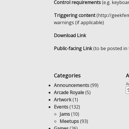
Control requirements
(e.g. keyboar
Triggering content
(http://geekfe
warnings (if applicable)
Download Link
Public-facing Link
(to be posted in
Categories
A
A
Announcements
(99)
Arcade Royale
(5)
Artwork
(1)
Events
(132)
Jams
(10)
Meetups
(93)
Games
(26)