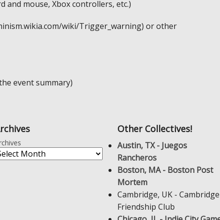
d and mouse, Xbox controllers, etc.)
minism.wikia.com/wiki/Trigger_warning) or other
 the event summary)
rchives
Other Collectives!
rchives
Austin, TX - Juegos
Rancheros
Boston, MA - Boston Post
Mortem
Cambridge, UK - Cambridge
Friendship Club
Chicago, IL - Indie City Gam