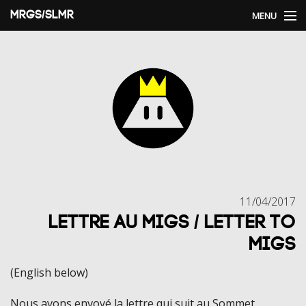
MRGS/SLMR
MENU
Home
Arcade Royale
Social!
Blog Categories
11/04/2017
Lettre au MIGS / Letter to
MIGS
(English below)
Nous avons envoyé la lettre qui suit au Sommet