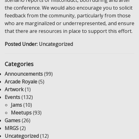
scenario reports of misconduct, both during and after
the conference. We would also encourage you to solicit
feedback from the community, particularly from those
who are marginalized or underrepresented, and ensure
that there are resources in place to support this effort.
Posted Under:
Uncategorized
Categories
Announcements
(99)
Arcade Royale
(5)
Artwork
(1)
Events
(132)
Jams
(10)
Meetups
(93)
Games
(26)
MRGS
(2)
Uncategorized
(12)